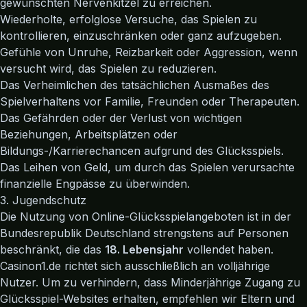
gewünschten Nervenkitzel zu erreichen.
Wiederholte, erfolglose Versuche, das Spielen zu
kontrollieren, einzuschränken oder ganz aufzugeben.
Gefühle von Unruhe, Reizbarkeit oder Aggression, wenn
versucht wird, das Spielen zu reduzieren.
Das Verheimlichen des tatsächlichen Ausmaßes des
Spielverhaltens vor Familie, Freunden oder Therapeuten.
Das Gefährden oder der Verlust von wichtigen
Beziehungen, Arbeitsplätzen oder
Bildungs-/Karrierechancen aufgrund des Glücksspiels.
Das Leihen von Geld, um durch das Spielen verursachte
finanzielle Engpässe zu überwinden.
3. Jugendschutz
Die Nutzung von Online-Glücksspielangeboten ist in der
Bundesrepublik Deutschland strengstens auf Personen
beschränkt, die das
18. Lebensjahr
vollendet haben.
Casinon1.de richtet sich ausschließlich an volljährige
Nutzer. Um zu verhindern, dass Minderjährige Zugang zu
Glücksspiel-Websites erhalten, empfehlen wir Eltern und