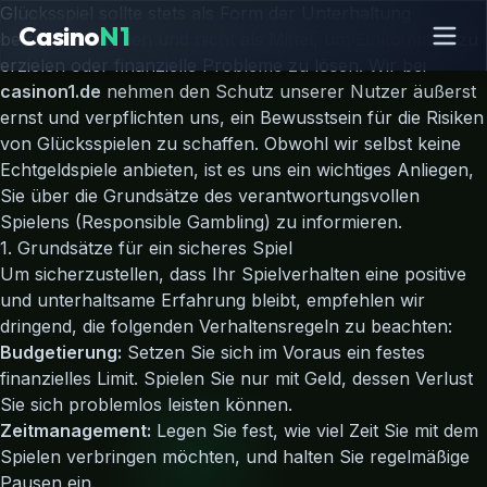
Glücksspiel sollte stets als Form der Unterhaltung
Casino
N1
betrachtet werden und nicht als Mittel, um Einkommen zu
erzielen oder finanzielle Probleme zu lösen. Wir bei
casinon1.de
nehmen den Schutz unserer Nutzer äußerst
ernst und verpflichten uns, ein Bewusstsein für die Risiken
von Glücksspielen zu schaffen. Obwohl wir selbst keine
Echtgeldspiele anbieten, ist es uns ein wichtiges Anliegen,
Sie über die Grundsätze des verantwortungsvollen
Spielens (Responsible Gambling) zu informieren.
1. Grundsätze für ein sicheres Spiel
Um sicherzustellen, dass Ihr Spielverhalten eine positive
und unterhaltsame Erfahrung bleibt, empfehlen wir
dringend, die folgenden Verhaltensregeln zu beachten:
Budgetierung:
Setzen Sie sich im Voraus ein festes
finanzielles Limit. Spielen Sie nur mit Geld, dessen Verlust
Sie sich problemlos leisten können.
Zeitmanagement:
Legen Sie fest, wie viel Zeit Sie mit dem
Spielen verbringen möchten, und halten Sie regelmäßige
Pausen ein.