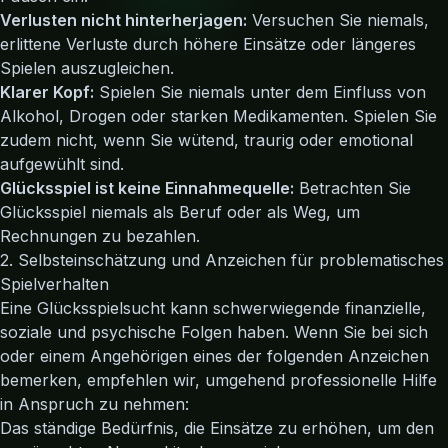
Verlusten nicht hinterherjagen:
Versuchen Sie niemals,
erlittene Verluste durch höhere Einsätze oder längeres
Spielen auszugleichen.
Klarer Kopf:
Spielen Sie niemals unter dem Einfluss von
Alkohol, Drogen oder starken Medikamenten. Spielen Sie
zudem nicht, wenn Sie wütend, traurig oder emotional
aufgewühlt sind.
Glücksspiel ist keine Einnahmequelle:
Betrachten Sie
Glücksspiel niemals als Beruf oder als Weg, um
Rechnungen zu bezahlen.
2. Selbsteinschätzung und Anzeichen für problematisches
Spielverhalten
Eine Glücksspielsucht kann schwerwiegende finanzielle,
soziale und psychische Folgen haben. Wenn Sie bei sich
oder einem Angehörigen eines der folgenden Anzeichen
bemerken, empfehlen wir, umgehend professionelle Hilfe
in Anspruch zu nehmen:
Das ständige Bedürfnis, die Einsätze zu erhöhen, um den