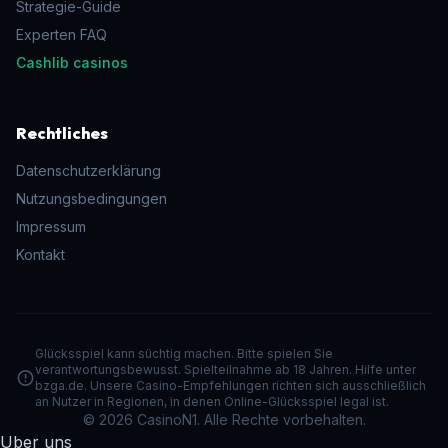
Strategie-Guide
Experten FAQ
Cashlib casinos
Rechtliches
Datenschutzerklärung
Nutzungsbedingungen
Impressum
Kontakt
Glücksspiel kann süchtig machen. Bitte spielen Sie
verantwortungsbewusst. Spielteilnahme ab 18 Jahren. Hilfe unter
bzga.de. Unsere Casino-Empfehlungen richten sich ausschließlich
an Nutzer in Regionen, in denen Online-Glücksspiel legal ist.
© 2026 CasinoN1. Alle Rechte vorbehalten.
Uber uns