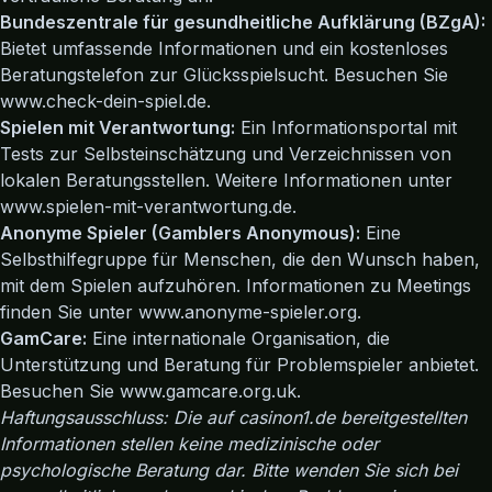
Bundeszentrale für gesundheitliche Aufklärung (BZgA):
Bietet umfassende Informationen und ein kostenloses
Beratungstelefon zur Glücksspielsucht. Besuchen Sie
www.check-dein-spiel.de
.
Spielen mit Verantwortung:
Ein Informationsportal mit
Tests zur Selbsteinschätzung und Verzeichnissen von
lokalen Beratungsstellen. Weitere Informationen unter
www.spielen-mit-verantwortung.de
.
Anonyme Spieler (Gamblers Anonymous):
Eine
Selbsthilfegruppe für Menschen, die den Wunsch haben,
mit dem Spielen aufzuhören. Informationen zu Meetings
finden Sie unter
www.anonyme-spieler.org
.
GamCare:
Eine internationale Organisation, die
Unterstützung und Beratung für Problemspieler anbietet.
Besuchen Sie
www.gamcare.org.uk
.
Haftungsausschluss: Die auf casinon1.de bereitgestellten
Informationen stellen keine medizinische oder
psychologische Beratung dar. Bitte wenden Sie sich bei