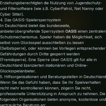
Erziehungsberechtigten die Nutzung von Jugendschutz-
und Filtersoftware (wie z.B. CyberPatrol, Net Nanny oder
Cyber Sitter).
4. Das OASIS-Spielersperrsystem
In Deutschland bietet das bundesweite,
anbieterübergreifende Sperrsystem
OASIS
einen zentralen
Schutzmechanismus. Spieler haben die Möglichkeit, sich
selbst vom Glücksspiel ausschließen zu lassen
(Selbstsperre), oder können bei Vorliegen entsprechender
Gefährdungen durch Dritte gesperrt werden
(Fremdsperre). Eine Sperre über OASIS gilt für alle in
Deutschland lizenzierten stationären und Online-
Glücksspielanbieter.
5. Hilfsorganisationen und Beratungsstellen in Deutschland
Wenn Sie das Gefühl haben, dass Sie Ihr Spielverhalten
nicht mehr kontrollieren können, zögern Sie nicht,
professionelle Unterstützung in Anspruch zu nehmen. Die
folgenden Organisationen bieten anonyme, kostenlose und
vertrauliche Beratung an: