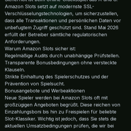
Amazon Slots setzt auf modernste SSL-
Verschlüsselungstechnologien, um sicherzustellen,
dass alle Transaktionen und persönlichen Daten vor
unbefugtem Zugriff geschützt sind. Stand Mai 2026
erfüllt der Betreiber sämtliche regulatorischen
Anforderungen.
Warum Amazon Slots sicher ist:
Regelmäßige Audits durch unabhängige Prüfstellen.
Transparente Bonusbedingungen ohne versteckte
Klauseln.
Strikte Einhaltung des Spielerschutzes und der
Prävention von Spielsucht.
Bonusangebote und Werbeaktionen
Neue Spieler werden bei Amazon Slots oft mit
großzügigen Angeboten begrüßt. Diese reichen von
Einzahlungsboni bis hin zu Freispielen für beliebte
Slot-Klassiker. Wichtig ist jedoch, dass Sie stets die
aktuellen Umsatzbedingungen prüfen, die wir bei