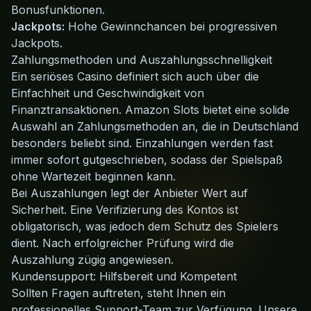
Bonusfunktionen.
Jackpots:
Hohe Gewinnchancen bei progressiven
Jackpots.
Zahlungsmethoden und Auszahlungsschnelligkeit
Ein seriöses Casino definiert sich auch über die
Einfachheit und Geschwindigkeit von
Finanztransaktionen. Amazon Slots bietet eine solide
Auswahl an Zahlungsmethoden an, die in Deutschland
besonders beliebt sind. Einzahlungen werden fast
immer sofort gutgeschrieben, sodass der Spielspaß
ohne Wartezeit beginnen kann.
Bei Auszahlungen legt der Anbieter Wert auf
Sicherheit. Eine Verifizierung des Kontos ist
obligatorisch, was jedoch dem Schutz des Spielers
dient. Nach erfolgreicher Prüfung wird die
Auszahlung zügig angewiesen.
Kundensupport: Hilfsbereit und Kompetent
Sollten Fragen auftreten, steht Ihnen ein
professionelles Support-Team zur Verfügung. Unsere