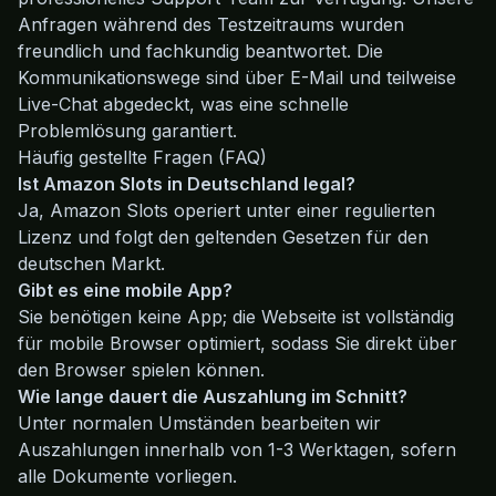
Anfragen während des Testzeitraums wurden
freundlich und fachkundig beantwortet. Die
Kommunikationswege sind über E-Mail und teilweise
Live-Chat abgedeckt, was eine schnelle
Problemlösung garantiert.
Häufig gestellte Fragen (FAQ)
Ist Amazon Slots in Deutschland legal?
Ja, Amazon Slots operiert unter einer regulierten
Lizenz und folgt den geltenden Gesetzen für den
deutschen Markt.
Gibt es eine mobile App?
Sie benötigen keine App; die Webseite ist vollständig
für mobile Browser optimiert, sodass Sie direkt über
den Browser spielen können.
Wie lange dauert die Auszahlung im Schnitt?
Unter normalen Umständen bearbeiten wir
Auszahlungen innerhalb von 1-3 Werktagen, sofern
alle Dokumente vorliegen.