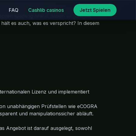
FAQ
Cashlib casinos
Jetzt Spielen
tschen iGaming-Markt haben wir uns die
ält es auch, was es verspricht? In diesem
nternationalen Lizenz und implementiert
 von unabhängigen Prüfstellen wie eCOGRA
nsparent und manipulationssicher abläuft.
Das Angebot ist darauf ausgelegt, sowohl