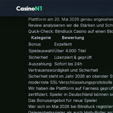
Casino
N1
Willkommen zu unserem umfassenden Testber
Plattform am 20. Mai 2026 genau angesehen.
Review analysieren wir die Stärken und Sch
Quick-Check: Blindluck Casino auf einen Bli
Kategorie
Bewertung
Bonus
Exzellent
Spielauswahl
Über 4.000 Titel
Sicherheit
Lizenziert & geprüft
Auszahlung
Sofort bis 24h
Vertrauenswürdigkeit und Sicherheit
Sicherheit steht im Jahr 2026 an oberster S
modernste SSL-Verschlüsselungsprotokolle 
Wir haben die Plattform auf Fairness gepr
zertifiziert. Spieler in Deutschland können 
Das Bonusangebot für neue Spieler
Wer sich im Mai 2026 bei Blindluck registrie
Gelegenheitsspieler als auch High-Roller a