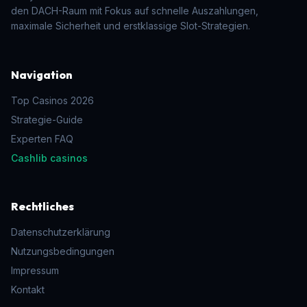
den DACH-Raum mit Fokus auf schnelle Auszahlungen,
maximale Sicherheit und erstklassige Slot-Strategien.
Navigation
Top Casinos 2026
Strategie-Guide
Experten FAQ
Cashlib casinos
Rechtliches
Datenschutzerklärung
Nutzungsbedingungen
Impressum
Kontakt