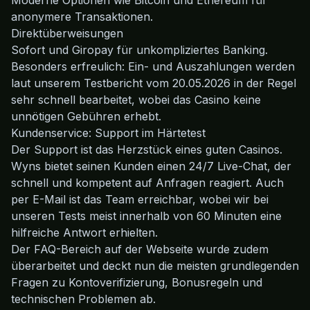
Moderne Optionen wie Bitcoin und Ethereum für
anonymere Transaktionen.
Direktüberweisungen
Sofort und Giropay für unkompliziertes Banking.
Besonders erfreulich: Ein- und Auszahlungen werden
laut unserem Testbericht vom 20.05.2026 in der Regel
sehr schnell bearbeitet, wobei das Casino keine
unnötigen Gebühren erhebt.
Kundenservice: Support im Härtetest
Der Support ist das Herzstück eines guten Casinos.
Wyns bietet seinen Kunden einen 24/7 Live-Chat, der
schnell und kompetent auf Anfragen reagiert. Auch
per E-Mail ist das Team erreichbar, wobei wir bei
unseren Tests meist innerhalb von 60 Minuten eine
hilfreiche Antwort erhielten.
Der FAQ-Bereich auf der Webseite wurde zudem
überarbeitet und deckt nun die meisten grundlegenden
Fragen zu Kontoverifizierung, Bonusregeln und
technischen Problemen ab.